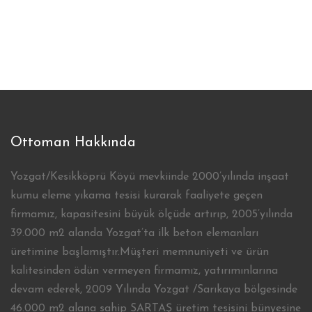
Ottoman Hakkında
Yozgat/Kesikköprü Köyü mevkiinde 2000’yılında inşaat
kumu eleme yıkama tesisi kurarak faaliyete geçen
firmamız, kapasitesini büyük ölçüde artırıp, 2005’yılında
39.000 m2 alanda Yozgat’ta ilk beton elemanları
üretimine başlamıştır.Müşteri memnuniyeti ve ürün
kalitesinden ödün vermeyen firmamız, yatırımınlarına
devam ederek, 2009 Yılında Yozgat /Sarıkaya bölgesinde
46.000 m2 alana sahip SARTAŞ üretim tesisini bünyesine